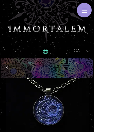
CAD (C$)