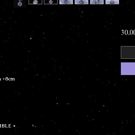
30,0
m +8cm
IBLE *